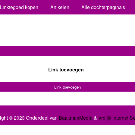
Linktegoed kopen
Artikelen
Alle dochterpagina's
Link toevoegen
Link toevoegen
ight © 2023 Onderdeel van
BaakmanMedia
&
Vrolijk Internet S